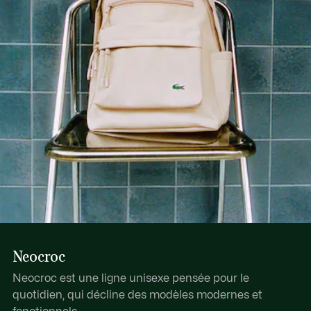
Découvrez-en plus ici
Peut contenir un ordinateur 15 pouces
Extérieur : poche zippée avant
Intérieur : 1 poche pour ordinateur
Porté : dos
Neocroc
Neocroc est une ligne unisexe pensée pour le
quotidien, qui décline des modèles modernes et