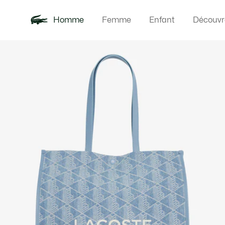
Homme
Femme
Enfant
Découvr
Galerie
Nouveautés
Polos
Vêteme
Offre d'été
d’images
produit