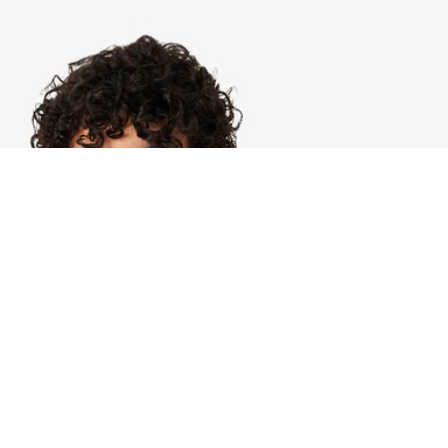
À Propos De Lacoste
Nos Catégories
Membres Lacoste
Collection Homme
Le Groupe Lacoste
Collection Femme
Carrières
Collection Enfant
Protection de la marque
Les Polos Homme
René Lacoste
Les Polos Femme