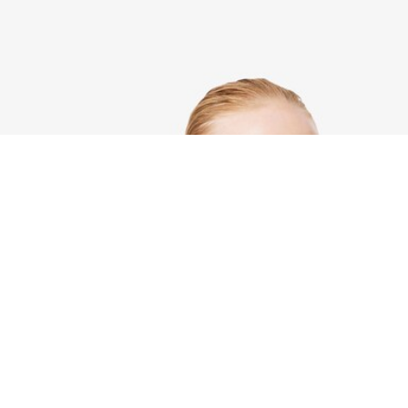
Grand sac cabas Heritage Jacquard
Créez votre compte et devenez
membre pour profiter
d'avantages exclusifs dès votre
adhésion.