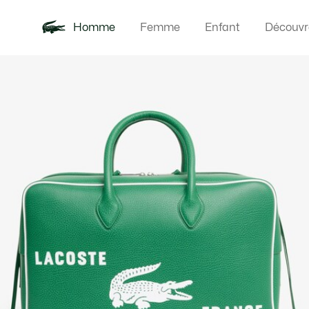
Homme
Femme
Enfant
Découvr
Galerie
Nouveautés
Polos
Vêteme
Offre d'été
d’images
produit