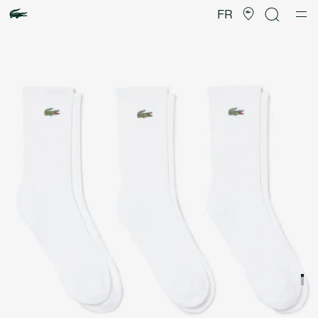
Galerie
d’images
FR
produit