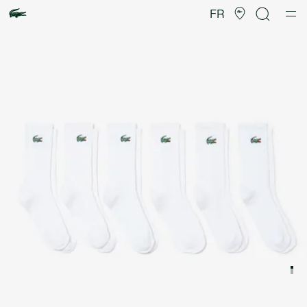
Galerie
d’images
FR
produit