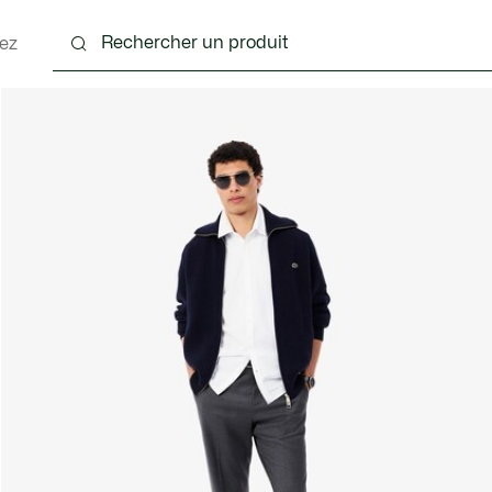
ez
nts
Chaussures
Accessoires
Sacs & Petite