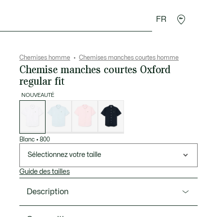
FR
 Maroquinerie
Sport
Cadeaux Crocodile
Secon
Chemises homme
Chemises manches courtes homme
Chemise manches courtes Oxford
regular fit
NOUVEAUTÉ
Liste
des
déclinaisons
Blanc
•
800
Sélectionnez votre taille
Guide des tailles
Description
Ref. CH8796-00