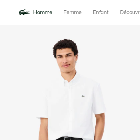
Homme
Femme
Enfant
Découvr
Galerie
Nouveautés
Polos
Vêteme
Offre d'été
d’images
produit