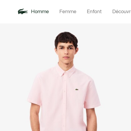
Homme
Femme
Enfant
Découvr
Galerie
Nouveautés
Polos
Vêteme
Offre d'été
d’images
produit