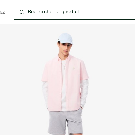
ez
nts
Chaussures
Accessoires
Sacs & Petite