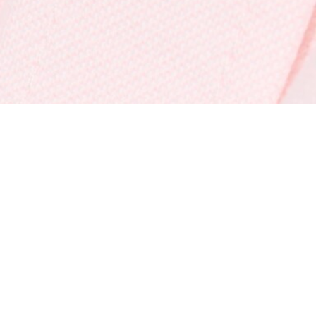
À Propos De Lacoste
Nos Catégories
Membres Lacoste
Collection Homme
Le Groupe Lacoste
Collection Femme
Carrières
Collection Enfant
Protection de la marque
Les Polos Homme
René Lacoste
Les Polos Femme