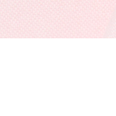
Chemise manches courtes Oxford regular fit
Créez votre compte et devenez
membre pour profiter
d'avantages exclusifs dès votre
adhésion.