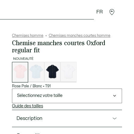
FR
 Maroquinerie
Sport
Cadeaux Crocodile
Secon
Chemises homme
Chemises manches courtes homme
Chemise manches courtes Oxford
regular fit
NOUVEAUTÉ
Liste
des
déclinaisons
Rose Pale / Blanc
•
T91
Sélectionnez votre taille
Guide des tailles
Description
Ref. CH8796-00