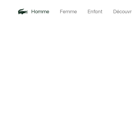
Homme
Femme
Enfant
Découvr
Galerie
Nouveautés
Polos
Vêteme
Offre d'été
d’images
produit