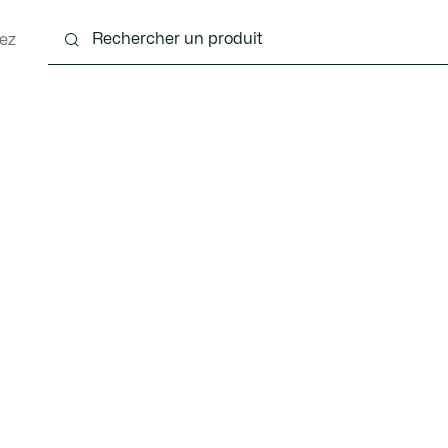
ez
nts
Chaussures
Accessoires
Sacs & Petite