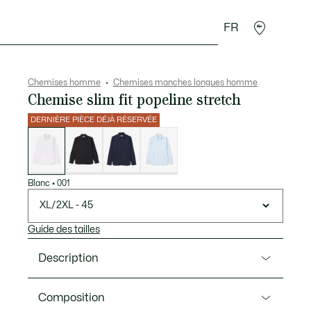
FR
 Maroquinerie
Sport
Cadeaux Crocodile
Secon
Chemises homme
Chemises manches longues homme
Chemise slim fit popeline stretch
DERNIÈRE PIÈCE DÉJÀ RÉSERVÉE
Liste
des
déclinaisons
Blanc
•
001
XL/2XL - 45
Guide des tailles
Description
Ref. CH5253-00
Composition