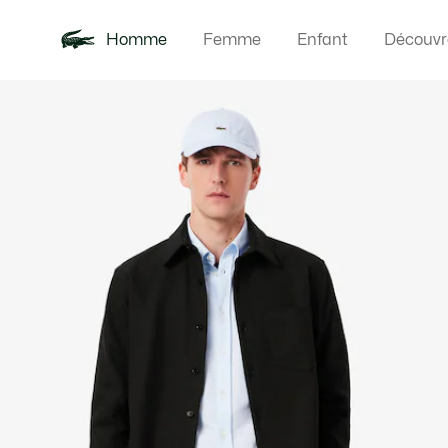
Homme
Femme
Enfant
Découvr
Galerie
Nouveautés
Polos
Vêteme
Offre d'été
d’images
produit