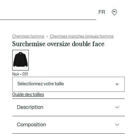
FR
 Maroquinerie
Sport
Cadeaux Crocodile
Secon
Chemises homme
Chemises manches longues homme
Surchemise oversize double face
Liste
des
déclinaisons
Noir
•
031
Sélectionnez votre taille
Guide des tailles
Description
Ref. CH5118-00
Composition
Cette surchemise Lacoste est une pièce essentielle