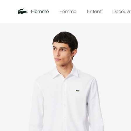
Homme
Femme
Enfant
Découvr
Galerie
Nouveautés
Polos
Vêteme
Offre d'été
d’images
produit