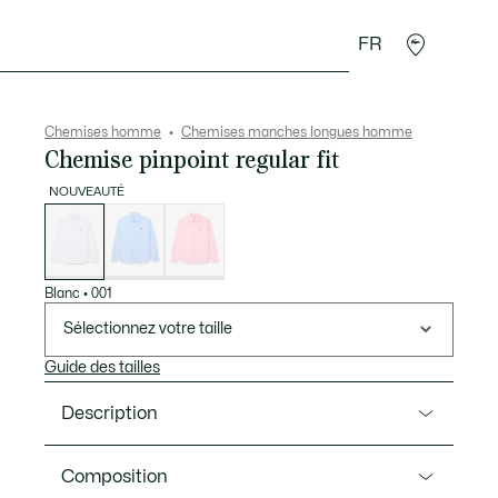
FR
 Maroquinerie
Sport
Cadeaux Crocodile
Secon
Chemises homme
Chemises manches longues homme
Chemise pinpoint regular fit
NOUVEAUTÉ
Liste
des
déclinaisons
Blanc
•
001
Sélectionnez votre taille
Guide des tailles
Description
Ref. CH8723-00
Composition