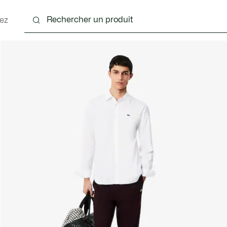
ez
nts
Chaussures
Accessoires
Sacs & Petite