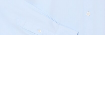
Chemise pinpoint regular fit
Créez votre compte et devenez
membre pour profiter
d'avantages exclusifs dès votre
adhésion.