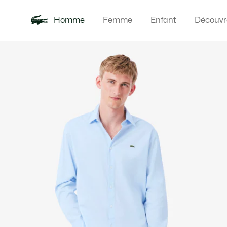
Homme
Femme
Enfant
Découvr
Galerie
Nouveautés
Polos
Vêteme
Offre d'été
d’images
produit