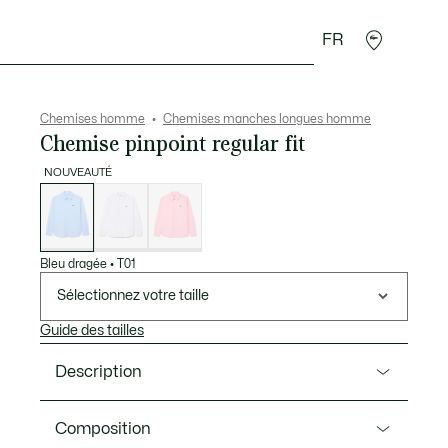
FR
 Maroquinerie
Sport
Cadeaux Crocodile
Secon
Chemises homme
Chemises manches longues homme
Chemise pinpoint regular fit
NOUVEAUTÉ
Liste
des
déclinaisons
Bleu dragée
•
T01
Sélectionnez votre taille
Guide des tailles
Description
Ref. CH8723-00
Composition