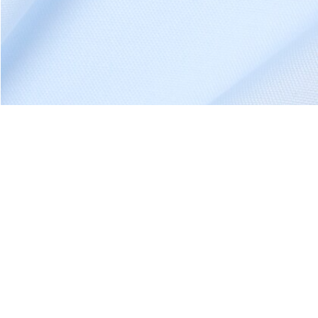
À Propos De Lacoste
Nos Catégories
Membres Lacoste
Collection Homme
Le Groupe Lacoste
Collection Femme
Carrières
Collection Enfant
Protection de la marque
Les Polos Homme
René Lacoste
Les Polos Femme