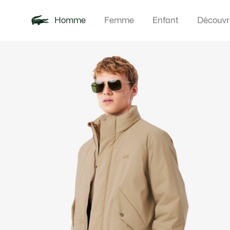
Homme
Femme
Enfant
Découvr
Galerie
Nouveautés
Polos
Vêteme
Offre d'été
d’images
produit