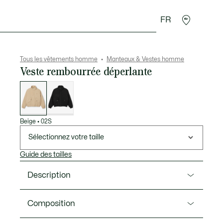
FR
 Maroquinerie
Sport
Cadeaux Crocodile
Secon
Tous les vêtements homme
Manteaux & Vestes homme
Veste rembourrée déperlante
Liste
des
déclinaisons
Beige
•
02S
Sélectionnez votre taille
Guide des tailles
Description
Ref. BH5142-00
Composition
Cette veste incarne toute l'élégance et le savoir-faire