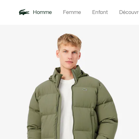
Homme
Femme
Enfant
Découvr
Galerie
Nouveautés
Polos
Vêteme
Offre d'été
d’images
produit