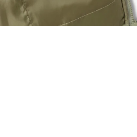
Doudoune à capuche déperlante