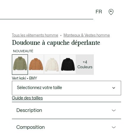
FR
 Maroquinerie
Sport
Cadeaux Crocodile
Secon
Tous les vêtements homme
Manteaux & Vestes homme
Doudoune à capuche déperlante
NOUVEAUTÉ
Liste
des
déclinaisons
+4
Couleurs
Vert kaki
•
BMY
Sélectionnez votre taille
Guide des tailles
Description
Ref. BH5154-00
Composition