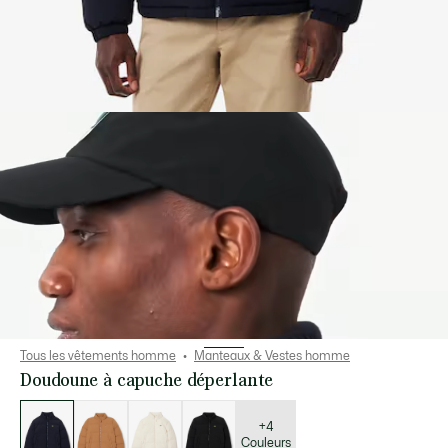
Tous les vêtements homme
Manteaux & Vestes homme
Doudoune à capuche déperlante
Liste
des
déclinaisons
+4
Couleurs