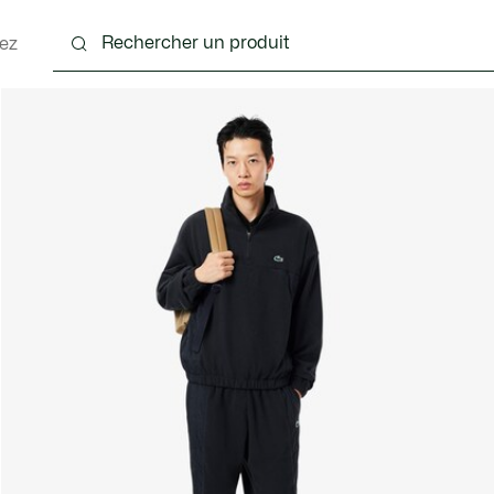
ez
nts
Chaussures
Accessoires
Sacs & Petite