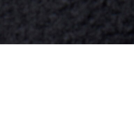
Sweatshirt quart-zip Sport bi-matière
Créez votre compte et devenez
membre pour profiter
d'avantages exclusifs dès votre
adhésion.