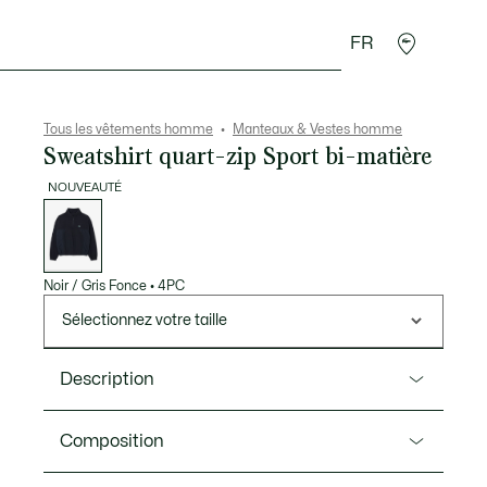
FR
 Maroquinerie
Sport
Cadeaux Crocodile
Secon
Tous les vêtements homme
Manteaux & Vestes homme
Sweatshirt quart-zip Sport bi-matière
NOUVEAUTÉ
Liste
des
déclinaisons
Noir / Gris Fonce
•
4PC
Sélectionnez votre taille
Description
Ref. BH6835-00
Composition
Marque sport et style depuis 1933, Lacoste dévoile un