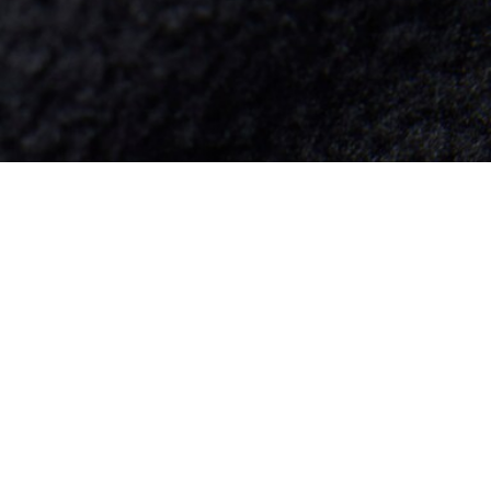
À Propos De Lacoste
Nos Catégories
Membres Lacoste
Collection Homme
Le Groupe Lacoste
Collection Femme
Carrières
Collection Enfant
Protection de la marque
Les Polos Homme
René Lacoste
Les Polos Femme