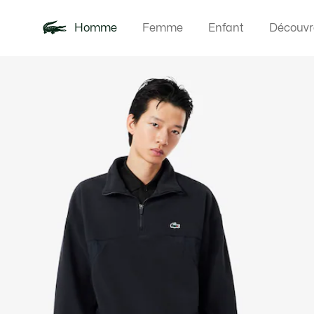
Homme
Femme
Enfant
Découvr
Galerie
Nouveautés
Polos
Vêteme
Offre d'été
d’images
produit