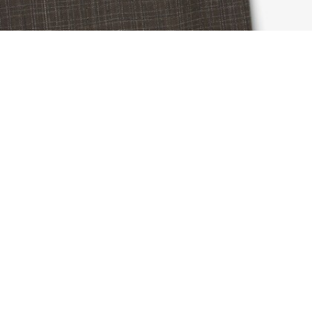
Pantalon tailleur straight fit laine Défilé