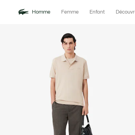
Homme
Femme
Enfant
Découvr
Galerie
Nouveautés
Polos
Vêteme
Offre d'été
d’images
produit