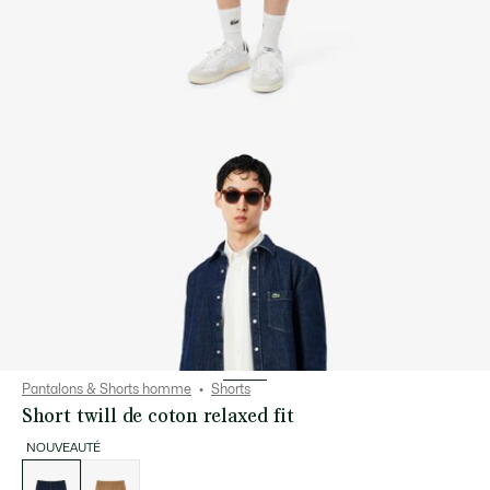
Pantalons & Shorts homme
Shorts
Short twill de coton relaxed fit
NOUVEAUTÉ
Liste
des
déclinaisons