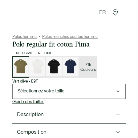
FR
 Maroquinerie
Sport
Cadeaux Crocodile
Secon
Polos homme
Polos manches courtes homme
Polo regular fit coton Pima
EXCLUSIVITÉ EN LIGNE
Liste
des
déclinaisons
+15
Couleurs
Vert olive
•
E9F
Sélectionnez votre taille
Guide des tailles
Description
Ref. DH2050-00
Composition