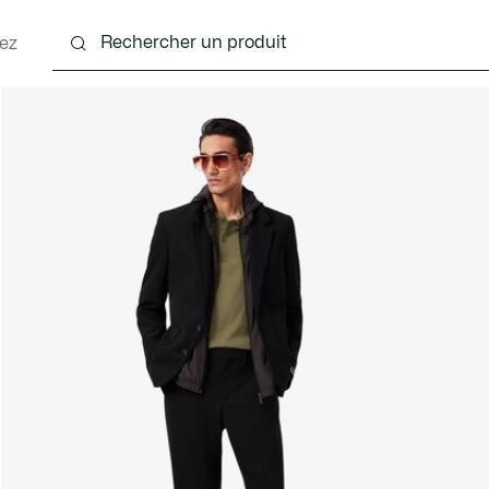
ez
nts
Chaussures
Accessoires
Sacs & Petite