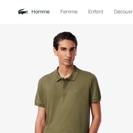
Homme
Femme
Enfant
Découvr
Galerie
Nouveautés
Polos
Vêteme
Offre d'été
d’images
produit