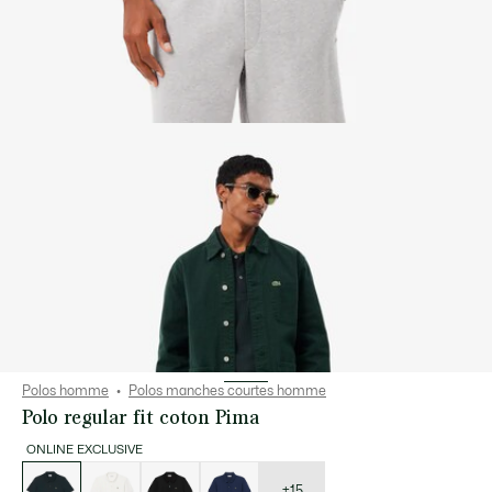
Polos homme
Polos manches courtes homme
Polo regular fit coton Pima
ONLINE EXCLUSIVE
Liste
des
déclinaisons
+15