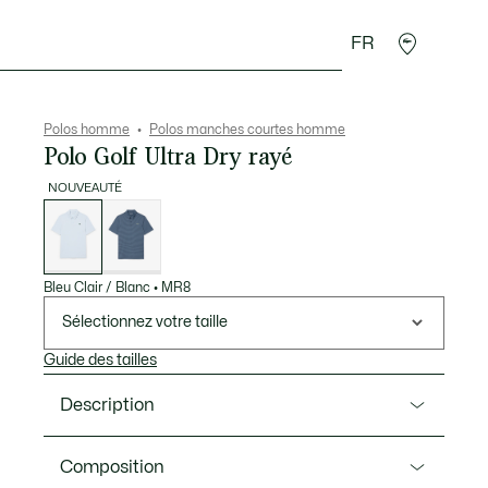
FR
 Maroquinerie
Sport
Cadeaux Crocodile
Secon
Polos homme
Polos manches courtes homme
Polo Golf Ultra Dry rayé
NOUVEAUTÉ
Liste
des
déclinaisons
Bleu Clair / Blanc
•
MR8
Sélectionnez votre taille
Guide des tailles
Description
Ref. DH6783-00
Composition