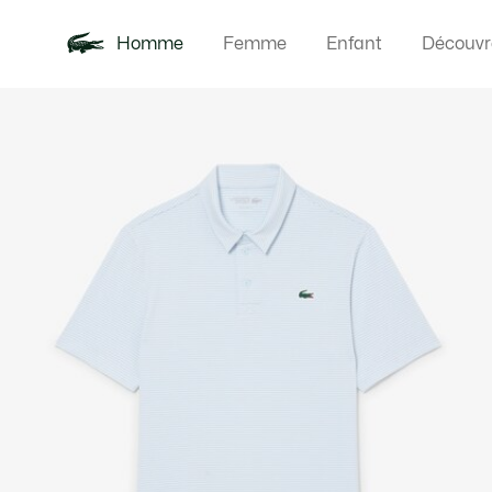
Homme
Femme
Enfant
Découvr
Galerie
Nouveautés
Polos
Vêteme
Offre d'été
d’images
produit