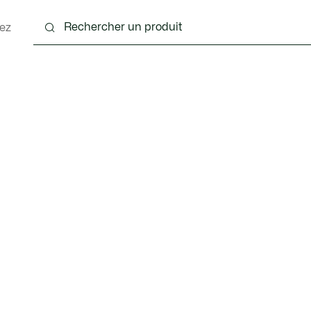
ez
nts
Chaussures
Accessoires
Sacs & Petite