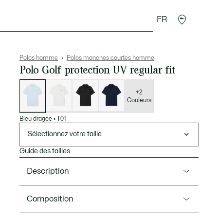
FR
 Maroquinerie
Sport
Cadeaux Crocodile
Secon
Polos homme
Polos manches courtes homme
Polo Golf protection UV regular fit
Liste
des
déclinaisons
+2
Couleurs
Bleu dragée
•
T01
Sélectionnez votre taille
Guide des tailles
Description
Ref. DH8915-00
Composition
Testé et approuvé par les joueurs Lacoste, ce polo