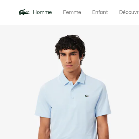
Homme
Femme
Enfant
Découvr
Galerie
Nouveautés
Polos
Vêteme
Offre d'été
d’images
produit