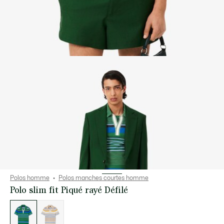
Polos homme
Polos manches courtes homme
Polo slim fit Piqué rayé Défilé
Liste
des
déclinaisons