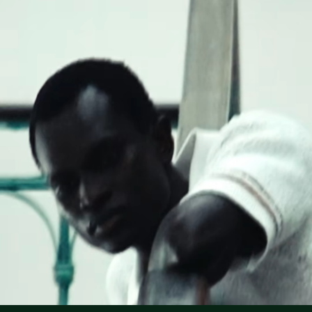
Rayures multicolores sur l'ensemble
Lacoste s’engage à suivre le produit tout au long de sa
Boutons en nacre véritable
Ne pas sécher en machine
fabrication. Transparence de la chaîne de valeur,
Crocodile ton sur ton brodé cousu sur la poitrine
connaissance des fournisseurs et de l’écosystème… pas un
Repassage température moyenne maximum 150
fil n’est tissé sans la vigilance du Crocodile.
degrés Celsius
Découvrez-en plus ici
Pas de nettoyage à sec
Séchage pendu
Les bonnes pratiques
Lavage, séchage, repassage, pliage : découvrez tous les conseils
pratiques pour entretenir votre polo Lacoste dans les règles de l'art.
Découvrez