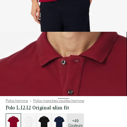
Polos homme
Polos manches courtes homme
Polo L.12.12 Original slim fit
Liste
des
déclinaisons
+49
Couleurs