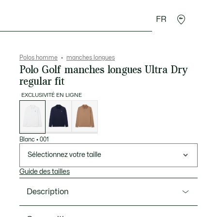
FR
 Maroquinerie
Sport
Cadeaux Crocodile
Secon
Polos homme
manches longues
Polo Golf manches longues Ultra Dry
regular fit
EXCLUSIVITÉ EN LIGNE
Liste
des
déclinaisons
Blanc
•
001
Sélectionnez votre taille
Guide des tailles
Description
Ref. DH3185-00