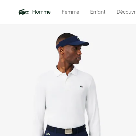
Homme
Femme
Enfant
Découvr
Galerie
Nouveautés
Polos
Vêteme
Offre d'été
d’images
produit