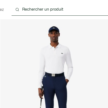
ez
nts
Chaussures
Accessoires
Sacs & Petite