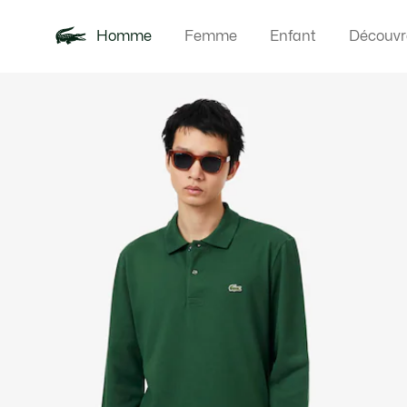
Homme
Femme
Enfant
Découvr
Galerie
Nouveautés
Polos
Vêteme
Offre d'été
d’images
produit