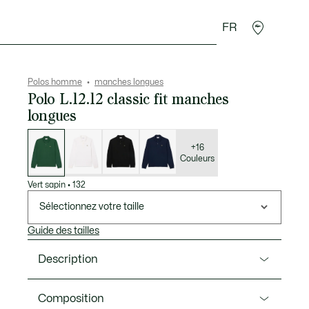
FR
 Maroquinerie
Sport
Cadeaux Crocodile
Secon
Polos homme
manches longues
Polo L.12.12 classic fit manches
longues
Liste
des
déclinaisons
+16
Couleurs
Vert sapin
•
132
Sélectionnez votre taille
Guide des tailles
Description
Ref. L1312-00
Composition