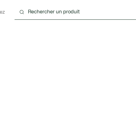
ez
nts
Chaussures
Accessoires
Sacs & Petite