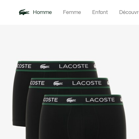
Homme
Femme
Enfant
Découvr
Galerie
Nouveautés
Polos
Vêteme
Offre d'été
d’images
produit