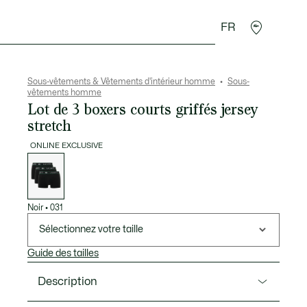
FR
 Maroquinerie
Sport
Cadeaux Crocodile
Secon
Sous-vêtements & Vêtements d'intérieur homme
Sous-
vêtements homme
Lot de 3 boxers courts griffés jersey
stretch
ONLINE EXCLUSIVE
Liste
des
déclinaisons
Noir
•
031
Sélectionnez votre taille
Guide des tailles
Description