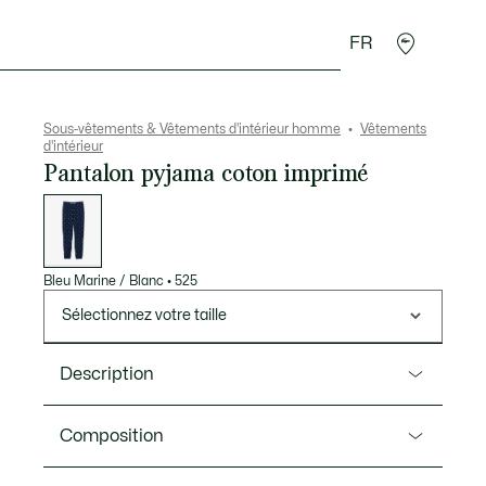
FR
 Maroquinerie
Sport
Cadeaux Crocodile
Secon
Sous-vêtements & Vêtements d'intérieur homme
Vêtements
d'intérieur
Pantalon pyjama coton imprimé
Liste
des
déclinaisons
Bleu Marine / Blanc
•
525
Sélectionnez votre taille
Description
Ref. 3H0988-00
Composition
Découvrez le confort ultime avec ce pantalon de