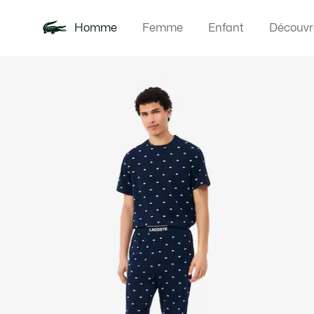
Homme
Femme
Enfant
Découvr
Galerie
Nouveautés
Polos
Vêteme
Offre d'été
d’images
produit