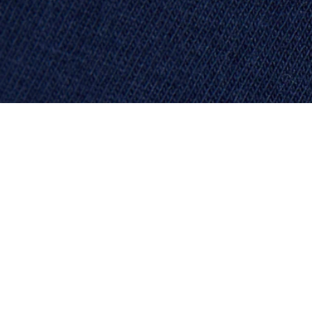
Pantalon pyjama coton imprimé
Créez votre compte et devenez
membre pour profiter
d'avantages exclusifs dès votre
adhésion.