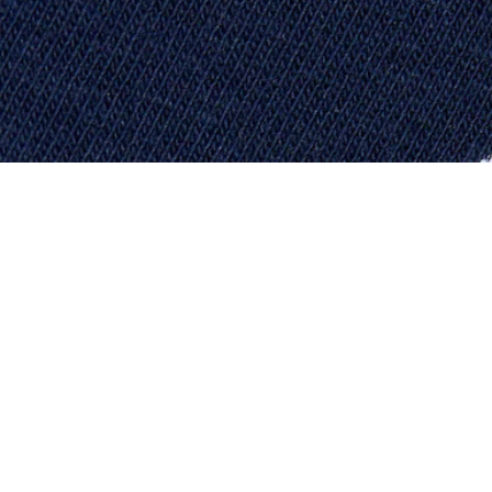
À Propos De Lacoste
Nos Catégories
Membres Lacoste
Collection Homme
Le Groupe Lacoste
Collection Femme
Carrières
Collection Enfant
Protection de la marque
Les Polos Homme
René Lacoste
Les Polos Femme