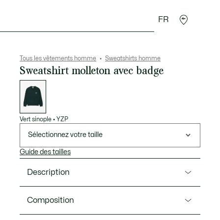
FR
 Maroquinerie
Sport
Cadeaux Crocodile
Secon
Tous les vêtements homme
Sweatshirts homme
Sweatshirt molleton avec badge
Liste
des
déclinaisons
Vert sinople
•
YZP
Sélectionnez votre taille
Guide des tailles
Description
Ref. SH2901-00
Composition
Créateur de sportswear depuis 1933, Lacoste