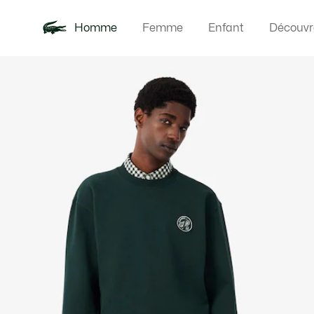
Homme
Femme
Enfant
Découvr
Galerie
Nouveautés
Polos
Vêteme
Offre d'été
d’images
produit