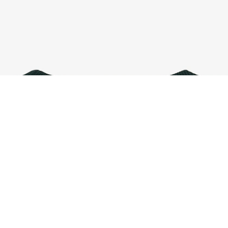
Sweatshirt molleton avec badge
Créez votre compte et devenez
membre pour profiter
d'avantages exclusifs dès votre
adhésion.