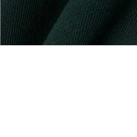
À Propos De Lacoste
Nos Catégories
Membres Lacoste
Collection Homme
Le Groupe Lacoste
Collection Femme
Carrières
Collection Enfant
Protection de la marque
Les Polos Homme
René Lacoste
Les Polos Femme