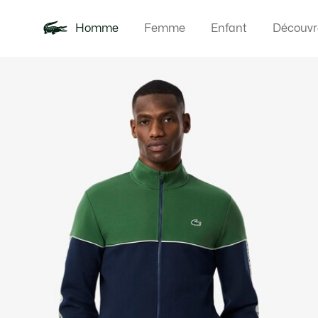
Homme
Femme
Enfant
Découvr
Galerie
Nouveautés
Polos
Vêteme
Offre d'été
d’images
produit