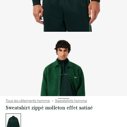
Tous les vêtements homme
Sweatshirts homme
Sweatshirt zippé molleton effet satiné
Liste
des
déclinaisons