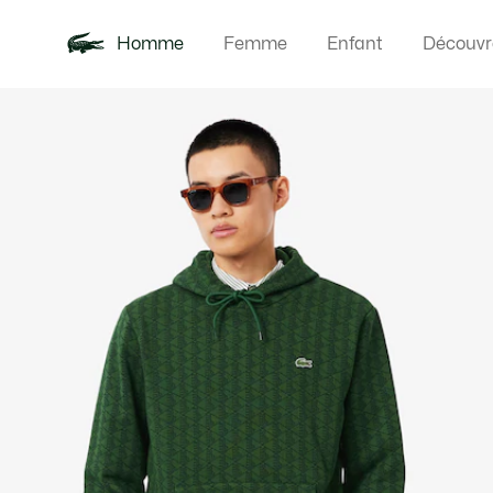
Homme
Femme
Enfant
Découvr
Galerie
Nouveautés
Polos
Vêteme
Offre d'été
d’images
produit