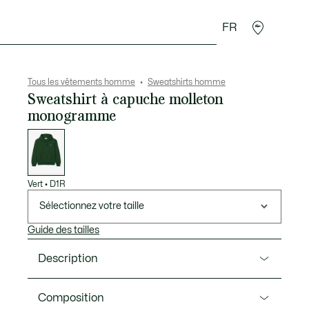
FR
 Maroquinerie
Sport
Cadeaux Crocodile
Secon
Tous les vêtements homme
Sweatshirts homme
Sweatshirt à capuche molleton
monogramme
Liste
des
déclinaisons
Vert
•
D1R
Sélectionnez votre taille
Guide des tailles
Description
Ref. SH5885-00
Composition