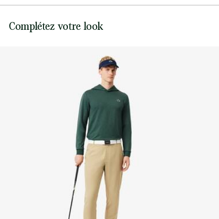
Crocodile en silicone sur la poitrine
Pas de javel
Lacoste s’engage à suivre le produit tout au long de sa
Complétez votre look
fabrication. Transparence de la chaîne de valeur,
Ne pas sécher en machine
connaissance des fournisseurs et de l’écosystème… pas un
fil n’est tissé sans la vigilance du Crocodile.
Repassage basse température maximum 110
degrés Celsius
Découvrez-en plus ici
Pas de nettoyage à sec
Séchage pendu