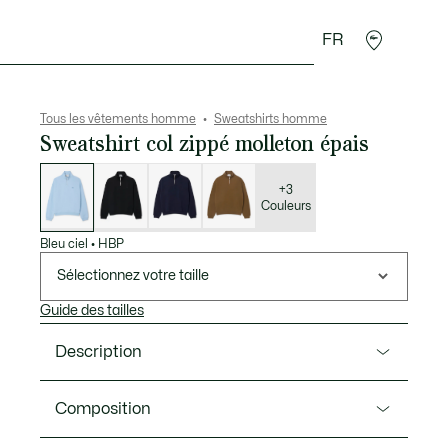
FR
 Maroquinerie
Sport
Cadeaux Crocodile
Secon
Tous les vêtements homme
Sweatshirts homme
Sweatshirt col zippé molleton épais
Liste
des
déclinaisons
+3
Couleurs
Bleu ciel
•
HBP
Sélectionnez votre taille
Guide des tailles
Description
Ref. SH7759-00
Composition
Ce sweatshirt au col montant zippé incarne