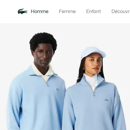
Homme
Femme
Enfant
Découvr
Galerie
Nouveautés
Polos
Vêteme
Offre d'été
d’images
produit