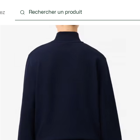
ez
nts
Chaussures
Accessoires
Sacs & Petite