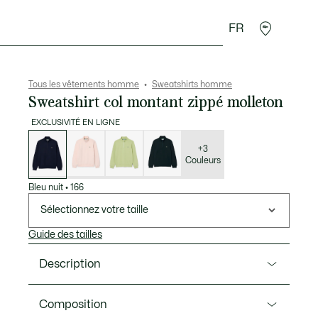
FR
 Maroquinerie
Sport
Cadeaux Crocodile
Secon
Tous les vêtements homme
Sweatshirts homme
Sweatshirt col montant zippé molleton
EXCLUSIVITÉ EN LIGNE
Liste
des
déclinaisons
+3
Couleurs
Bleu nuit
•
166
Sélectionnez votre taille
Guide des tailles
Description
Ref. SH9774-00
Composition