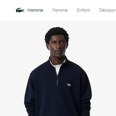
Homme
Femme
Enfant
Découvr
Galerie
Nouveautés
Polos
Vêteme
Offre d'été
d’images
produit