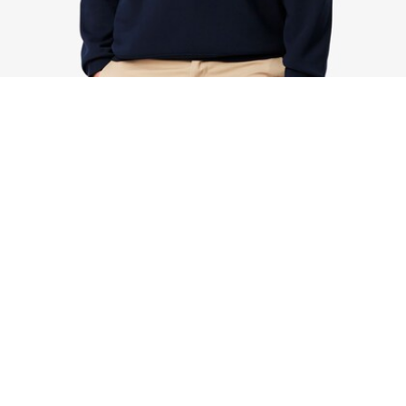
Sweatshirt col montant zippé molleton