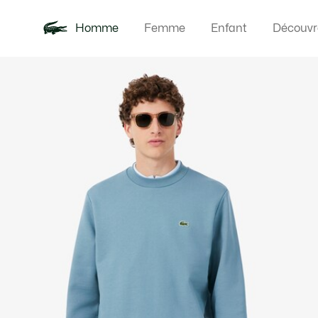
Homme
Femme
Enfant
Découvr
Galerie
Nouveautés
Polos
Vêteme
Offre d'été
d’images
produit