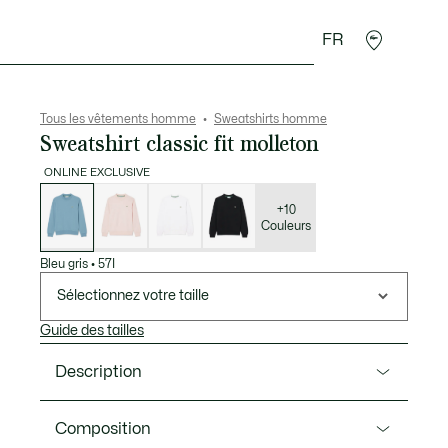
FR
 Maroquinerie
Sport
Cadeaux Crocodile
Secon
Tous les vêtements homme
Sweatshirts homme
Sweatshirt classic fit molleton
ONLINE EXCLUSIVE
Liste
des
déclinaisons
+10
Couleurs
Bleu gris
•
57I
Sélectionnez votre taille
Guide des tailles
Description
Ref. SH9801-00
Composition