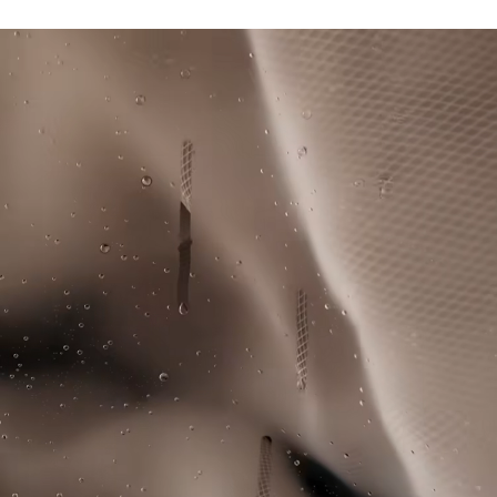
Technologie Ultra Dry qui évacue la transpiration
Lacoste s’engage à suivre le produit tout au long de sa
Crocodile en silicone
Ne pas sécher en machine
fabrication. Transparence de la chaîne de valeur,
connaissance des fournisseurs et de l’écosystème… pas un
Repassage basse température maximum 110
fil n’est tissé sans la vigilance du Crocodile.
degrés Celsius
Découvrez-en plus ici
Pas de nettoyage à sec
Séchage pendu