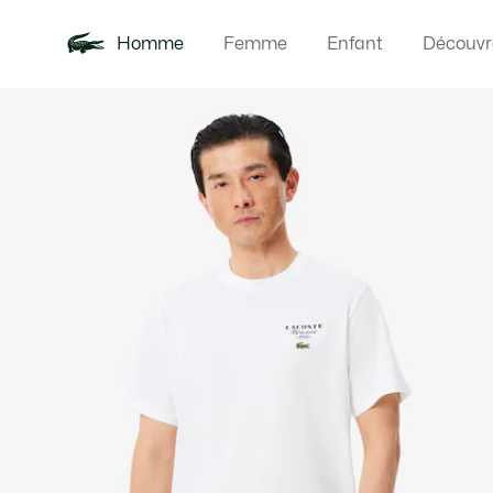
Homme
Femme
Enfant
Découvr
Galerie
Nouveautés
Polos
Vêteme
Offre d'été
d’images
produit