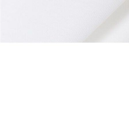
À Propos De Lacoste
Nos Catégories
Membres Lacoste
Collection Homme
Le Groupe Lacoste
Collection Femme
Carrières
Collection Enfant
Protection de la marque
Les Polos Homme
René Lacoste
Les Polos Femme