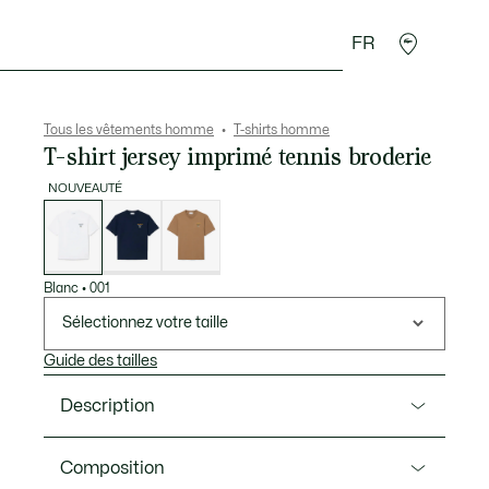
FR
 Maroquinerie
Sport
Cadeaux Crocodile
Secon
Tous les vêtements homme
T-shirts homme
T-shirt jersey imprimé tennis broderie
NOUVEAUTÉ
Liste
des
déclinaisons
Blanc
•
001
Sélectionnez votre taille
Guide des tailles
Description
Ref. TH2430-00
Composition