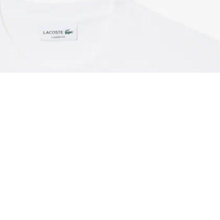
T-shirt jersey imprimé tennis broderie
Créez votre compte et devenez
membre pour profiter
d'avantages exclusifs dès votre
adhésion.