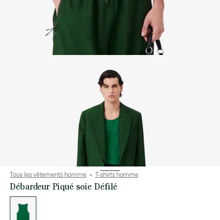
Tous les vêtements homme
T-shirts homme
Débardeur Piqué soie Défilé
Liste
des
déclinaisons