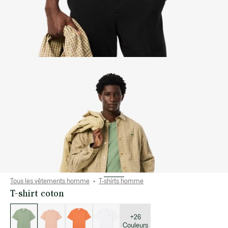
Tous les vêtements homme
T-shirts homme
T-shirt coton
Liste
des
déclinaisons
+26
Couleurs