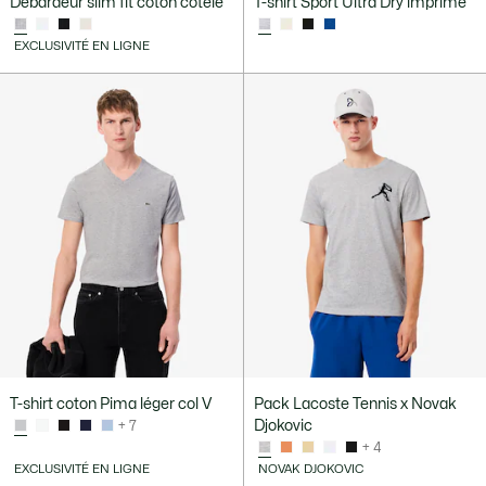
Débardeur slim fit coton côtelé
T-shirt Sport Ultra Dry imprimé
EXCLUSIVITÉ EN LIGNE
T-shirt coton Pima léger col V
Pack Lacoste Tennis x Novak
Djokovic
+ 7
+ 4
EXCLUSIVITÉ EN LIGNE
NOVAK DJOKOVIC