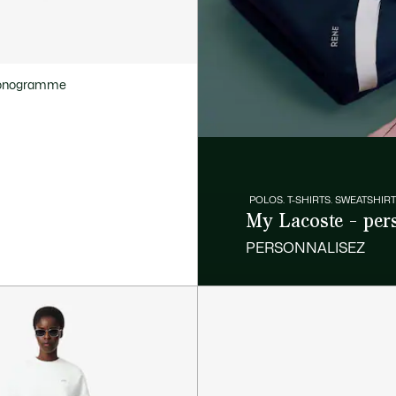
monogramme
POLOS. T-SHIRTS. SWEATSHIRT
My Lacoste - per
PERSONNALISEZ