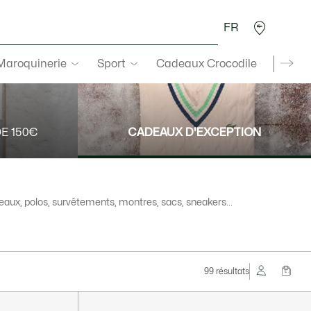
FR
 Maroquinerie
Sport
Cadeaux Crocodile
Secon
E 150€
CADEAUX D'EXCEPTION
aux, polos, survêtements, montres, sacs, sneakers...
99 résultats