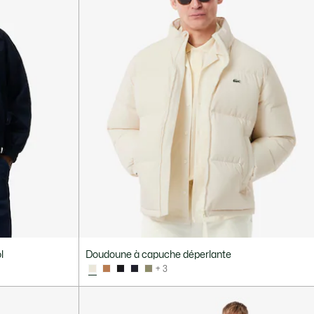
l
Doudoune à capuche déperlante
+ 3