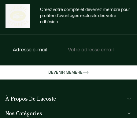
Créez votre compte et devenez membre pour
profiter d'avantages exclusifs dès votre
adhésion.
Adresse e-mail
Accédez à des avantages exclusifs dès
votre adhésion
Devenez membre ou connectez-vous pour
DEVENIR MEMBRE
bénéficier de cadeaux membres au fil de
vos achats.
À Propos De Lacoste
JE ME CONNECTE / JE M’INSCRIS
Membres Lacoste
Nos Catégories
Le Groupe Lacoste
Collection Homme
Carrières
Aide et Contacts
Collection Femme
Protection de la marque