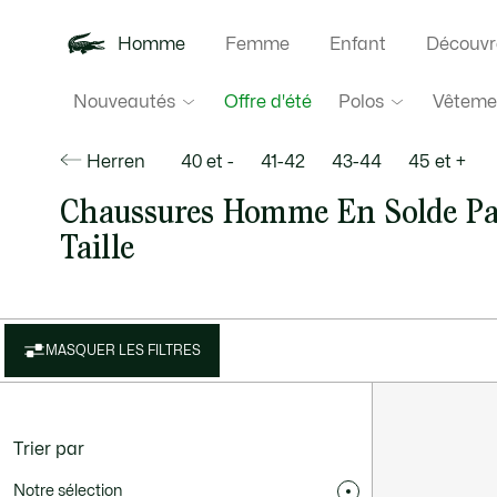
Homme
Femme
Enfant
Découvr
Nouveautés
Polos
Vêteme
Offre d'été
Herren
40 et -
41-42
43-44
45 et +
Chaussures Homme En Solde Pa
Taille
MASQUER LES FILTRES
Trier par
Notre sélection