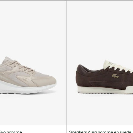
 Evo homme
Sneakers Aura homme en suède