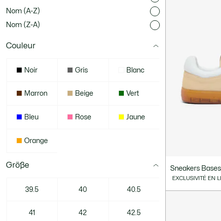
Nom (A-Z)
Nom (Z-A)
Couleur
Noir
Gris
Blanc
Marron
Beige
Vert
Bleu
Rose
Jaune
Orange
Größe
Sneakers Base
EXCLUSIVITÉ EN 
39.5
40
40.5
41
42
42.5