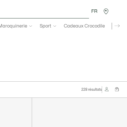
FR
 Maroquinerie
Sport
Cadeaux Crocodile
Secon
228 résultats