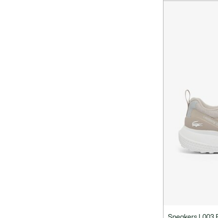
Sneakers L003