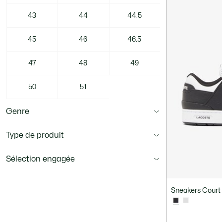
43
44
44.5
45
46
46.5
47
48
49
50
51
Genre
Type de produit
Sélection engagée
Sneakers Court