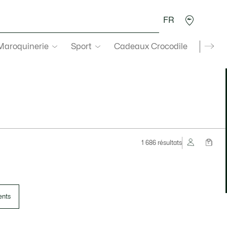
FR
 Maroquinerie
Sport
Cadeaux Crocodile
Secon
1 686 résultats
ents