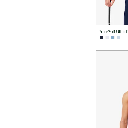
Taille
XXL / 8
3XL / 9
unique
0 - 3M
10 ans
11 - 6XL
Polo Golf Ultra 
12 ans
12M
14 ans
16 ans
18-23
18M
1 an
1XL
1 - XXS
24M
27-35
28x32
29x32
2 ans
2XL
30x32
30x34
31x32
31x34
32x32
32x34