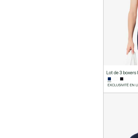
XL/XXL
62 - XXL
6 ans
6M
7 ans
7 - XXL
8 ans
9M
L/XL
S/M
XS/S - 37
XXS
Lot de 3 boxers 
Genre
EXCLUSIVITÉ EN 
Type de produit
Sélection engagée