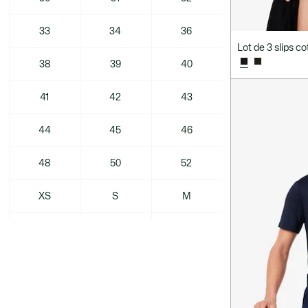
33
34
36
Lot de 3 slips co
38
39
40
41
42
43
44
45
46
48
50
52
XS
S
M
L
XL
XXL
3XL
XS / 2
S / 3
M / 4
M-L / 5
L / 6