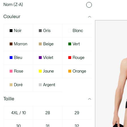
Nom (Z-A)
Couleur
Noir
Gris
Blanc
Marron
Beige
Vert
Bleu
Violet
Rouge
Rose
Jaune
Orange
Doré
Argent
Taille
4XL / 10
28
29
30
31
32