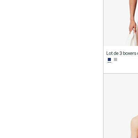
33x32
33x34
34-38
34x32
34x34
35/38
36M
36x32
36x34
38-42
38x32
38x34
Lot de 3 boxers
39/42
3 ans
3M
40x32
40x34
42x32
45 x 45
42x34
43/46
cm
47/50
4 ans
4XL
54 - L
56 - L/XL
58 - XL
60 -
5 ans
5XL