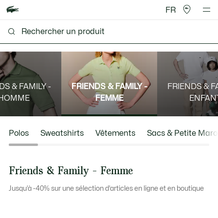
FR
DS & FAMILY -
FRIENDS & FAMILY -
FRIENDS & FA
HOMME
FEMME
ENFAN
Polos
Sweatshirts
Vêtements
Sacs & Petite Maro
Friends & Family - Femme
Jusqu’à -40% sur une sélection d’articles en ligne et en boutique