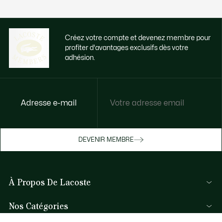
Créez votre compte et devenez membre pour
profiter d'avantages exclusifs dès votre
adhésion.
Adresse e-mail
Accédez à des avantages exclusifs dès
votre adhésion
Devenez membre ou connectez-vous pour
DEVENIR MEMBRE
bénéficier de cadeaux membres au fil de
vos achats.
À Propos De Lacoste
JE ME CONNECTE / JE M’INSCRIS
Membres Lacoste
Nos Catégories
Le Groupe Lacoste