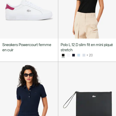
Sneakers Powercourt femme
Polo L.12.D slim fit en mini piqué
en cuir
stretch
+ 20