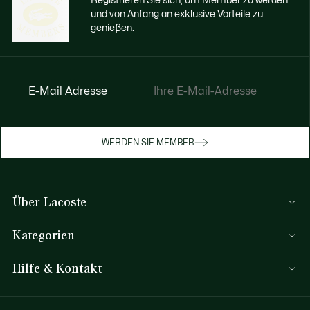
Registrieren Sie sich, um Member zu werden
und von Anfang an exklusive Vorteile zu
genießen.
E-Mail Adresse
WERDEN SIE MEMBER
Über Lacoste
Lacoste Members
Kategorien
Die Lacoste Gruppe
Herren-Kollektion
Karriere
Hilfe & Kontakt
Damen-Kollektion
Markenschutz
FAQ
Kinder-Kollektion