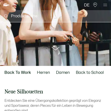
DE
scroll
Back To Work
Herren
Damen
Back to School
to
Neue Silhouetten
Entdecken Sie eine Übergangskollektion geprägt von Eleganz
next
und Sportswear, deren Pieces für ein Leben in Bewegung
entworfen sind.