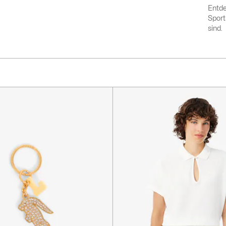
Entde
Sport
sind.
next
layer