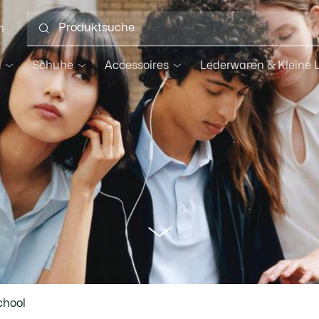
n
g
Schuhe
Accessoires
Lederwaren & Kleine 
scroll
chool
to