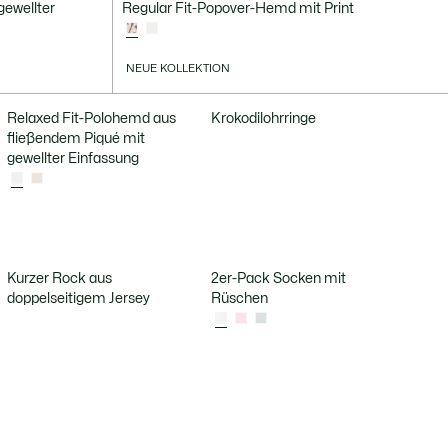
gewellter
Regular Fit-Popover-Hemd mit Print
NEUE KOLLEKTION
Relaxed Fit-Polohemd aus
Krokodilohrringe
fließendem Piqué mit
gewellter Einfassung
Kurzer Rock aus
2er-Pack Socken mit
doppelseitigem Jersey
Rüschen