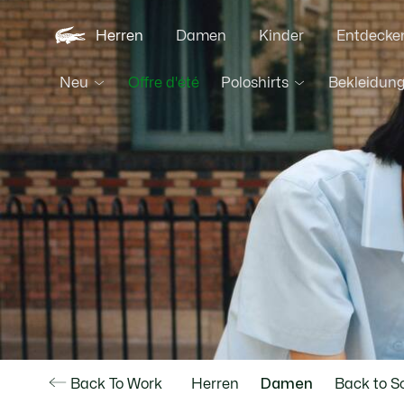
Herren
Damen
Kinder
Entdecke
Neu
Poloshirts
Bekleidun
Offre d'été
Back To Work
Herren
Damen
Back to S