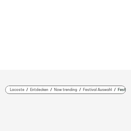
Lacoste
Entdecken
Now trending
Festival Auswahl
Festiva