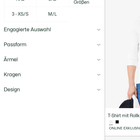
Größen
3 - XS/S
M/L
Engagierte Auswahl
Passform
Ärmel
Kragen
Design
Material
T-Shirt mit Rol
ONLINE EXKLUSI