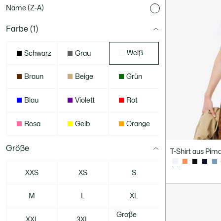
Name (Z-A)
Farbe
(1)
Weiß
Schwarz
Grau
Braun
Beige
Grün
Blau
Violett
Rot
Rosa
Gelb
Orange
Größe
T-Shirt aus Pi
XXS
XS
S
M
L
XL
Große
XXL
3XL