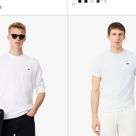
+ 4
VE